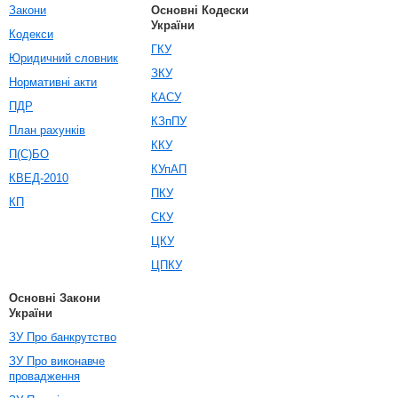
Закони
Основні Кодески
України
Кодекси
ГКУ
Юридичний словник
ЗКУ
Нормативні акти
КАСУ
ПДР
КЗпПУ
План рахунків
ККУ
П(С)БО
КУпАП
КВЕД-2010
ПКУ
КП
СКУ
ЦКУ
ЦПКУ
Основні Закони
України
ЗУ Про банкрутство
ЗУ Про виконавче
провадження