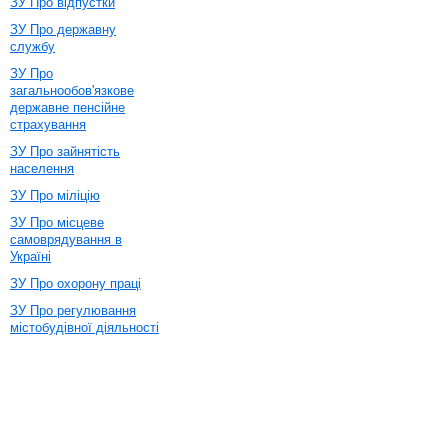
ЗУ Про відпустки
ЗУ Про державну
службу
ЗУ Про
загальнообов'язкове
державне пенсійне
страхування
ЗУ Про зайнятість
населення
ЗУ Про міліцію
ЗУ Про місцеве
самоврядування в
Україні
ЗУ Про охорону праці
ЗУ Про регулювання
містобудівної діяльності