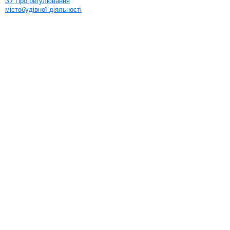
ЗУ Про регулювання
містобудівної діяльності