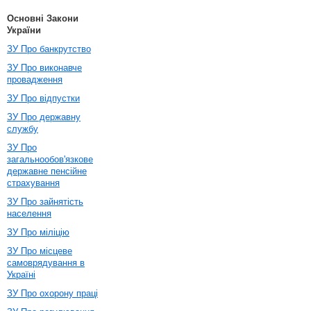
Основні Закони
України
ЗУ Про банкрутство
ЗУ Про виконавче
провадження
ЗУ Про відпустки
ЗУ Про державну
службу
ЗУ Про
загальнообов'язкове
державне пенсійне
страхування
ЗУ Про зайнятість
населення
ЗУ Про міліцію
ЗУ Про місцеве
самоврядування в
Україні
ЗУ Про охорону праці