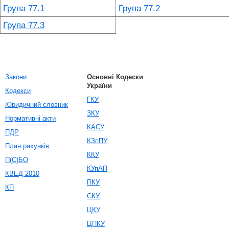
Група 77.1
Група 77.2
Група 77.3
Закони
Основні Кодески
України
Кодекси
ГКУ
Юридичний словник
ЗКУ
Нормативні акти
КАСУ
ПДР
КЗпПУ
План рахунків
ККУ
П(С)БО
КУпАП
КВЕД-2010
ПКУ
КП
СКУ
ЦКУ
ЦПКУ