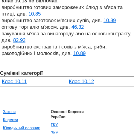
Клас 10.13
не включає:
виробництво готових заморожених блюд з м'яса та
птиці, див.
10.85
виробництво заготовок м'ясних супів, див.
10.89
оптову торгівлю м'ясом, див.
46.32
пакування м'яса за винагороду або на основі контракту,
див.
82.92
виробництво екстрактів і соків з м'яса, риби,
ракоподібних і молюсків, див.
10.89
Суміжні категорії
Клас 10.11
Клас 10.12
Закони
Основні Кодески
України
Кодекси
ГКУ
Юридичний словник
ЗКУ