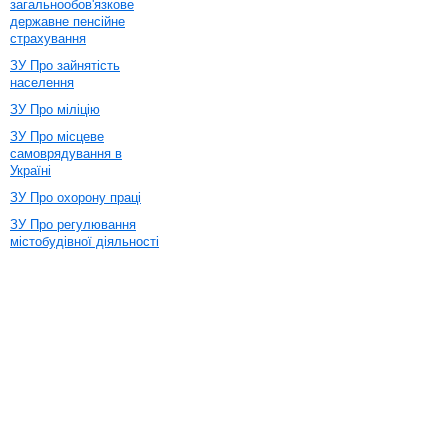
загальнообов'язкове
державне пенсійне
страхування
ЗУ Про зайнятість
населення
ЗУ Про міліцію
ЗУ Про місцеве
самоврядування в
Україні
ЗУ Про охорону праці
ЗУ Про регулювання
містобудівної діяльності