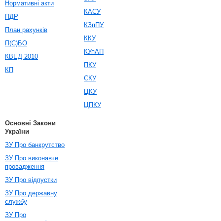
Нормативні акти
КАСУ
ПДР
КЗпПУ
План рахунків
ККУ
П(С)БО
КУпАП
КВЕД-2010
ПКУ
КП
СКУ
ЦКУ
ЦПКУ
Основні Закони
України
ЗУ Про банкрутство
ЗУ Про виконавче
провадження
ЗУ Про відпустки
ЗУ Про державну
службу
ЗУ Про