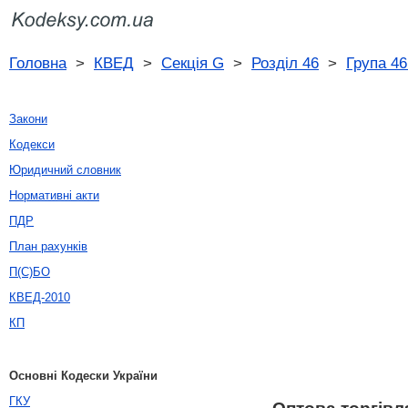
Головна
>
КВЕД
>
Секція G
>
Розділ 46
>
Група 46
Закони
Кодекси
Юридичний словник
Нормативні акти
ПДР
План рахунків
П(С)БО
КВЕД-2010
КП
Основні Кодески України
ГКУ