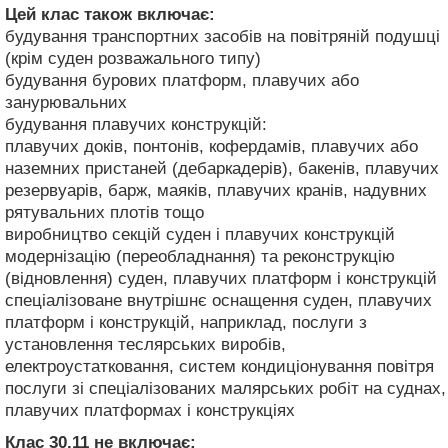
Цей клас також включає:
будування транспортних засобів на повітряній подушці
(крім суден розважального типу)
будування бурових платформ, плавучих або
занурювальних
будування плавучих конструкцій:
плавучих доків, понтонів, кофердамів, плавучих або
наземних пристаней (дебаркадерів), бакенів, плавучих
резервуарів, барж, маяків, плавучих кранів, надувних
рятувальних плотів тощо
виробництво секцій суден і плавучих конструкцій
модернізацію (переобладнання) та реконструкцію
(відновлення) суден, плавучих платформ і конструкцій
спеціалізоване внутрішнє оснащення суден, плавучих
платформ і конструкцій, наприклад, послуги з
установлення теслярських виробів,
електроустатковання, систем кондиціонування повітря
послуги зі спеціалізованих малярських робіт на суднах,
плавучих платформах і конструкціях
Клас 30.11
не включає: