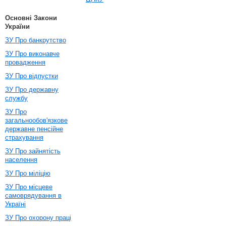
Основні Закони
України
ЗУ Про банкрутство
ЗУ Про виконавче
провадження
ЗУ Про відпустки
ЗУ Про державну
службу
ЗУ Про
загальнообов'язкове
державне пенсійне
страхування
ЗУ Про зайнятість
населення
ЗУ Про міліцію
ЗУ Про місцеве
самоврядування в
Україні
ЗУ Про охорону праці