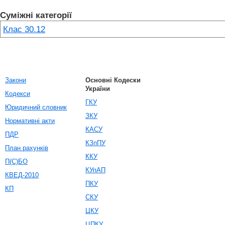
Суміжні категорії
Клас 30.12
Закони
Основні Кодески
України
Кодекси
ГКУ
Юридичний словник
ЗКУ
Нормативні акти
КАСУ
ПДР
КЗпПУ
План рахунків
ККУ
П(С)БО
КУпАП
КВЕД-2010
ПКУ
КП
СКУ
ЦКУ
ЦПКУ