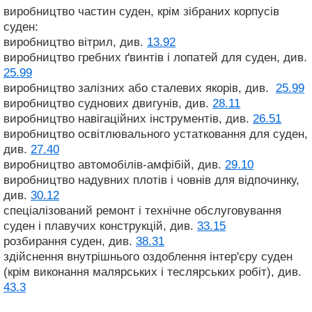
виробництво частин суден, крім зібраних корпусів
суден:
виробництво вітрил, див.
13.92
виробництво гребних ґвинтів і лопатей для суден, див.
25.99
виробництво залізних або сталевих якорів, див.
25.99
виробництво суднових двигунів, див.
28.11
виробництво навігаційних інструментів, див.
26.51
виробництво освітлювального устатковання для суден,
див.
27.40
виробництво автомобілів-амфібій, див.
29.10
виробництво надувних плотів і човнів для відпочинку,
див.
30.12
спеціалізований ремонт і технічне обслуговування
суден і плавучих конструкцій, див.
33.15
розбирання суден, див.
38.31
здійснення внутрішнього оздоблення інтер'єру суден
(крім виконання малярських і теслярських робіт), див.
43.3