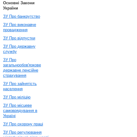
Основні Закони
України
ЗУ Про банкрутство
ЗУ Про виконавче
провадження
ЗУ Про відпустки
ЗУ Про державну
службу
ЗУ Про
загальнообов'язкове
державне пенсійне
страхування
ЗУ Про зайнятість
населення
ЗУ Про міліцію
ЗУ Про місцеве
самоврядування в
Україні
ЗУ Про охорону праці
ЗУ Про регулювання