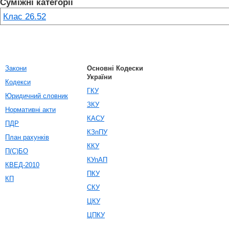
Суміжні категорії
Клас 26.52
Закони
Основні Кодески
України
Кодекси
ГКУ
Юридичний словник
ЗКУ
Нормативні акти
КАСУ
ПДР
КЗпПУ
План рахунків
ККУ
П(С)БО
КУпАП
КВЕД-2010
ПКУ
КП
СКУ
ЦКУ
ЦПКУ