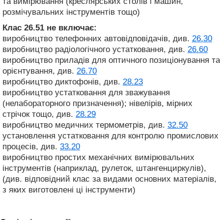
та вимірювання (креслярських столів і машин,
розмічувальних інструментів тощо)
Клас 26.51
не включає:
виробництво телефонних автовідповідачів, див.
26.30
виробництво радіологічного устатковання, див.
26.60
виробництво приладів для оптичного позиціонування та
орієнтування, див.
26.70
виробництво диктофонів, див.
28.23
виробництво устатковання для зважування
(нелабораторного призначення); нівелірів, мірних
стрічок тощо, див.
28.29
виробництво медичних термометрів, див.
32.50
установлення устатковання для контролю промислових
процесів, див.
33.20
виробництво простих механічних вимірювальних
інструментів (наприклад, рулеток, штангенциркулів),
(див. відповідний клас за видами основних матеріалів,
з яких виготовлені ці інструменти)