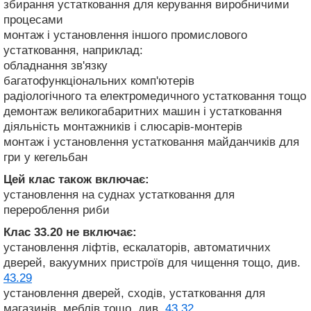
збирання устатковання для керування виробничими
процесами
монтаж і установлення іншого промислового
устатковання, наприклад:
обладнання зв'язку
багатофункціональних комп'ютерів
радіологічного та електромедичного устатковання тощо
демонтаж великогабаритних машин і устатковання
діяльність монтажників і слюсарів-монтерів
монтаж і установлення устатковання майданчиків для
гри у кегельбан
Цей клас також включає:
установлення на суднах устатковання для
перероблення риби
Клас 33.20
не включає:
установлення ліфтів, ескалаторів, автоматичних
дверей, вакуумних пристроїв для чищення тощо, див.
43.29
установлення дверей, сходів, устатковання для
магазинів, меблів тощо, див.
43.32