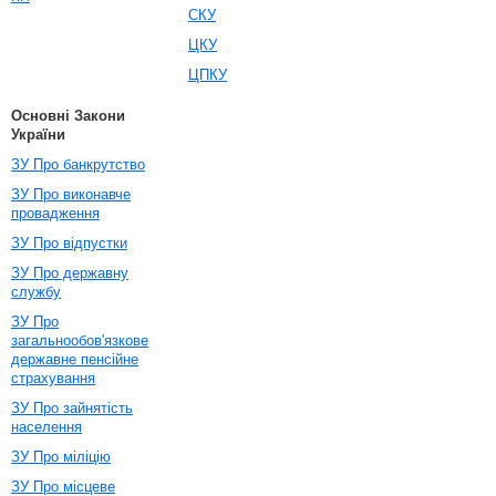
СКУ
ЦКУ
ЦПКУ
Основні Закони
України
ЗУ Про банкрутство
ЗУ Про виконавче
провадження
ЗУ Про відпустки
ЗУ Про державну
службу
ЗУ Про
загальнообов'язкове
державне пенсійне
страхування
ЗУ Про зайнятість
населення
ЗУ Про міліцію
ЗУ Про місцеве