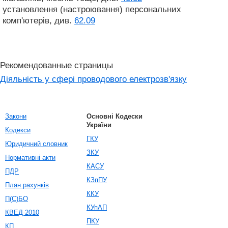
установлення (настроювання) персональних
комп'ютерів, див.
62.09
Рекомендованные страницы
Діяльність у сфері проводового електрозв'язку
Закони
Основні Кодески
України
Кодекси
ГКУ
Юридичний словник
ЗКУ
Нормативні акти
КАСУ
ПДР
КЗпПУ
План рахунків
ККУ
П(С)БО
КУпАП
КВЕД-2010
ПКУ
КП