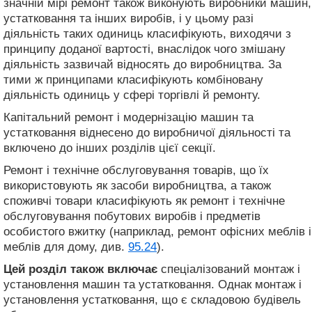
значній мірі ремонт також виконують виробники машин,
устатковання та інших виробів, і у цьому разі
діяльність таких одиниць класифікують, виходячи з
принципу доданої вартості, внаслідок чого змішану
діяльність зазвичай відносять до виробництва. За
тими ж принципами класифікують комбіновану
діяльність одиниць у сфері торгівлі й ремонту.
Капітальний ремонт і модернізацію машин та
устатковання віднесено до виробничої діяльності та
включено до інших розділів цієї секції.
Ремонт і технічне обслуговування товарів, що їх
використовують як засоби виробництва, а також
споживчі товари класифікують як ремонт і технічне
обслуговування побутових виробів і предметів
особистого вжитку (наприклад, ремонт офісних меблів і
меблів для дому, див.
95.24
).
Цей розділ також включає
спеціалізований монтаж і
установлення машин та устатковання. Однак монтаж і
установлення устатковання, що є складовою будівель