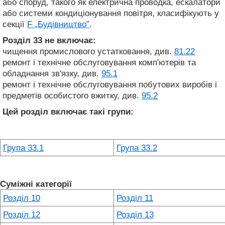
або споруд, такого як електрична проводка, ескалатори
або системи кондиціонування повітря, класифікують у
секції
F „Будівництво”
.
Розділ 33
не включає:
чищення промислового устатковання, див.
81.22
ремонт і технічне обслуговування комп'ютерів та
обладнання зв'язку, див.
95.1
ремонт і технічне обслуговування побутових виробів і
предметів особистого вжитку, див.
95.2
Цей розділ включає такі групи:
Група 33.1
Група 33.2
Суміжні категорії
Розділ 10
Розділ 11
Розділ 12
Розділ 13