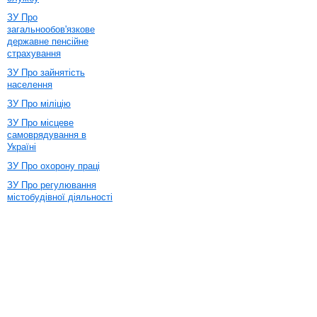
ЗУ Про
загальнообов'язкове
державне пенсійне
страхування
ЗУ Про зайнятість
населення
ЗУ Про міліцію
ЗУ Про місцеве
самоврядування в
Україні
ЗУ Про охорону праці
ЗУ Про регулювання
містобудівної діяльності