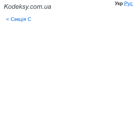
Рус
Укр
<
Секція C