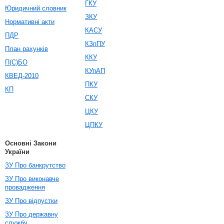
ГКУ
Юридичний словник
ЗКУ
Нормативні акти
КАСУ
ПДР
КЗпПУ
План рахунків
ККУ
П(С)БО
КУпАП
КВЕД-2010
ПКУ
КП
СКУ
ЦКУ
ЦПКУ
Основні Закони
України
ЗУ Про банкрутство
ЗУ Про виконавче
провадження
ЗУ Про відпустки
ЗУ Про державну
службу