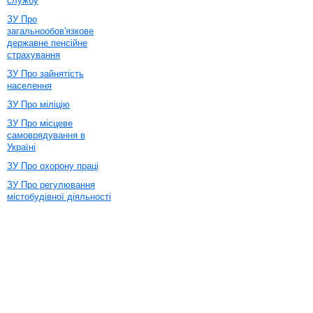
службу
ЗУ Про
загальнообов'язкове
державне пенсійне
страхування
ЗУ Про зайнятість
населення
ЗУ Про міліцію
ЗУ Про місцеве
самоврядування в
Україні
ЗУ Про охорону праці
ЗУ Про регулювання
містобудівної діяльності