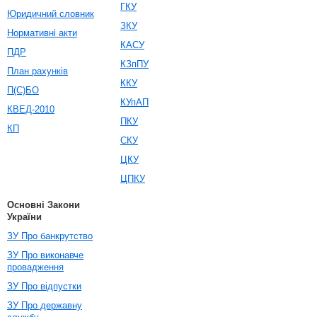
ГКУ
Юридичний словник
ЗКУ
Нормативні акти
КАСУ
ПДР
КЗпПУ
План рахунків
ККУ
П(С)БО
КУпАП
КВЕД-2010
ПКУ
КП
СКУ
ЦКУ
ЦПКУ
Основні Закони
України
ЗУ Про банкрутство
ЗУ Про виконавче
провадження
ЗУ Про відпустки
ЗУ Про державну