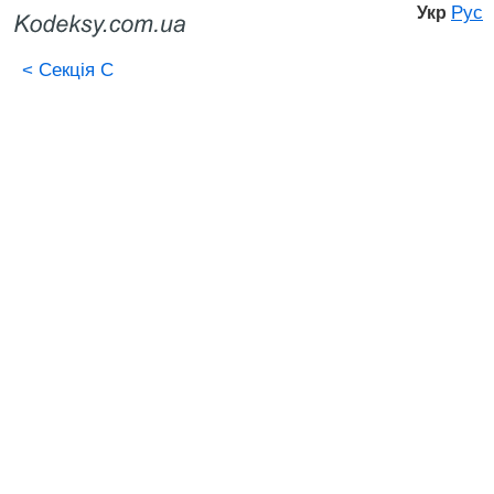
Рус
Укр
<
Секція C