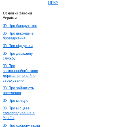
ЦПКУ
Основні Закони
України
ЗУ Про банкрутство
ЗУ Про виконавче
провадження
ЗУ Про відпустки
ЗУ Про державну
службу
ЗУ Про
загальнообов'язкове
державне пенсійне
страхування
ЗУ Про зайнятість
населення
ЗУ Про міліцію
ЗУ Про місцеве
самоврядування в
Україні
ЗУ Про охорону праці