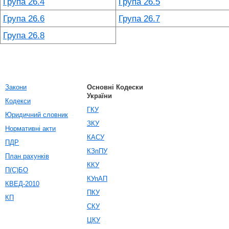
Група 26.4
Група 26.5
Група 26.6
Група 26.7
Група 26.8
Закони
Основні Кодески
України
Кодекси
ГКУ
Юридичний словник
ЗКУ
Нормативні акти
КАСУ
ПДР
КЗпПУ
План рахунків
ККУ
П(С)БО
КУпАП
КВЕД-2010
ПКУ
КП
СКУ
ЦКУ