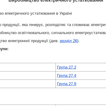
Виробництво електричного устатковання
о електричного устатковання в Україні
продукції, яка генерує, розподіляє та споживає електри
бництво освітлювального, сигнального електроустатков
во електронної продукції (див.
розділ 26
).
рупи:
Група 27.2
Група 27.4
Група 27.9