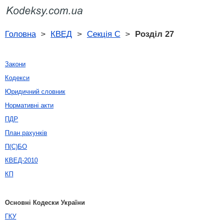
Головна
>
КВЕД
>
Секція C
>
Розділ 27
Закони
Кодекси
Юридичний словник
Нормативні акти
ПДР
План рахунків
П(С)БО
КВЕД-2010
КП
Основні Кодески України
ГКУ