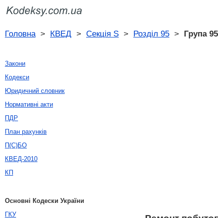
Головна
>
КВЕД
>
Секція S
>
Розділ 95
>
Група 95
Закони
Кодекси
Юридичний словник
Нормативні акти
ПДР
План рахунків
П(С)БО
КВЕД-2010
КП
Основні Кодески України
ГКУ