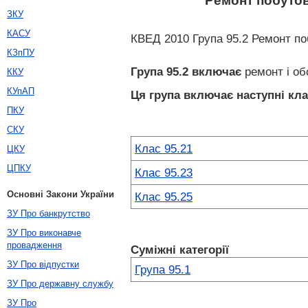
Ремонт побутов
ЗКУ
КАСУ
КВЕД 2010 Група 95.2 Ремонт поб
КЗпПУ
Група 95.2
включає
ремонт і об
ККУ
КУпАП
Ця група включає наступні кла
ПКУ
СКУ
Клас 95.21
ЦКУ
ЦПКУ
Клас 95.23
Основні Закони України
Клас 95.25
ЗУ Про банкрутство
ЗУ Про виконавче
провадження
Суміжні категорії
ЗУ Про відпустки
Група 95.1
ЗУ Про державну службу
ЗУ Про