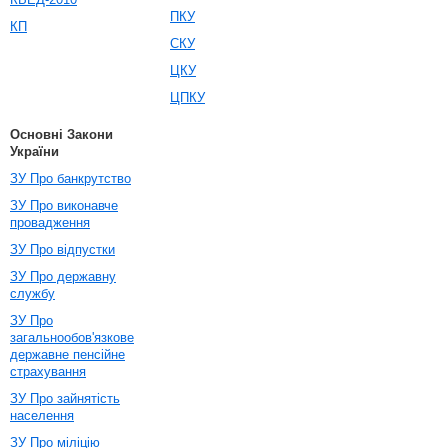
ПКУ
КП
СКУ
ЦКУ
ЦПКУ
Основні Закони
України
ЗУ Про банкрутство
ЗУ Про виконавче
провадження
ЗУ Про відпустки
ЗУ Про державну
службу
ЗУ Про
загальнообов'язкове
державне пенсійне
страхування
ЗУ Про зайнятість
населення
ЗУ Про міліцію