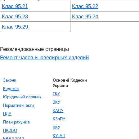
Клас 95.21
Клас 95.22
Клас 95.23
Клас 95.24
Клас 95.29
Рекомендованные страницы
Ремонт часов и ювелирных изделий
Закони
Основні Кодески
України
Кодекси
ГКУ
Юридичний словник
ЗКУ
Нормативні акти
КАСУ
ПДР
КЗпПУ
План рахунків
ККУ
П(С)БО
КУпАП
КВЕД-2010