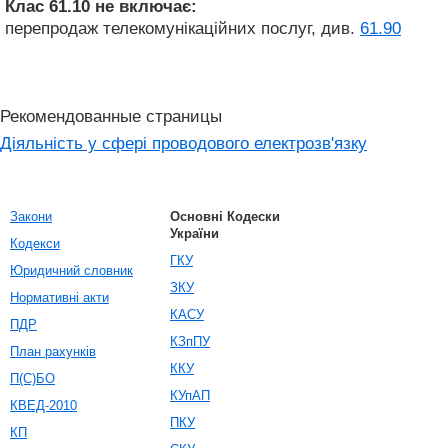
Клас 61.10
не включає:
перепродаж телекомунікаційних послуг, див.
61.90
Рекомендованные страницы
Діяльність у сфері проводового електрозв'язку
Закони
Основні Кодески
України
Кодекси
ГКУ
Юридичний словник
ЗКУ
Нормативні акти
КАСУ
ПДР
КЗпПУ
План рахунків
ККУ
П(С)БО
КУпАП
КВЕД-2010
ПКУ
КП