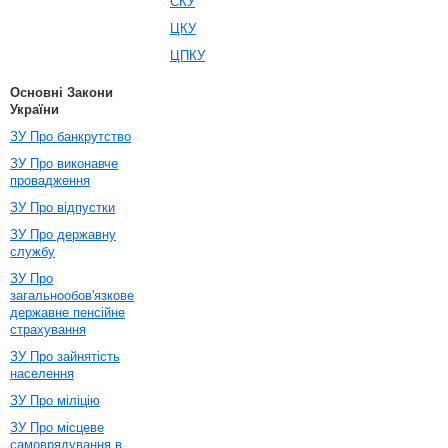
СКУ
ЦКУ
ЦПКУ
Основні Закони
України
ЗУ Про банкрутство
ЗУ Про виконавче
провадження
ЗУ Про відпустки
ЗУ Про державну
службу
ЗУ Про
загальнообов'язкове
державне пенсійне
страхування
ЗУ Про зайнятість
населення
ЗУ Про міліцію
ЗУ Про місцеве
самоврядування в