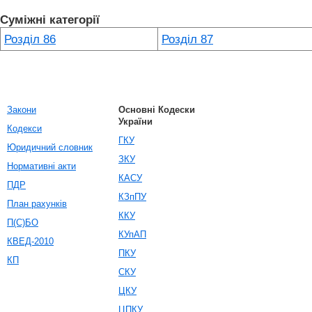
Суміжні категорії
Розділ 86
Розділ 87
Закони
Основні Кодески
України
Кодекси
ГКУ
Юридичний словник
ЗКУ
Нормативні акти
КАСУ
ПДР
КЗпПУ
План рахунків
ККУ
П(С)БО
КУпАП
КВЕД-2010
ПКУ
КП
СКУ
ЦКУ
ЦПКУ