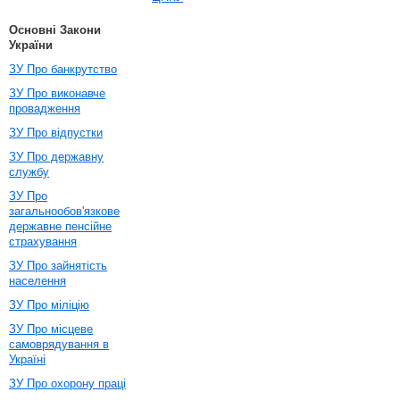
Основні Закони
України
ЗУ Про банкрутство
ЗУ Про виконавче
провадження
ЗУ Про відпустки
ЗУ Про державну
службу
ЗУ Про
загальнообов'язкове
державне пенсійне
страхування
ЗУ Про зайнятість
населення
ЗУ Про міліцію
ЗУ Про місцеве
самоврядування в
Україні
ЗУ Про охорону праці