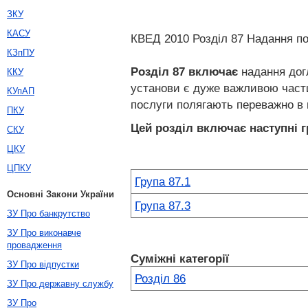
ЗКУ
КАСУ
КВЕД 2010 Розділ 87 Надання по
КЗпПУ
Розділ 87
включає
надання догл
ККУ
установи є дуже важливою части
КУпАП
послуги полягають переважно в 
ПКУ
Цей розділ включає наступні г
СКУ
ЦКУ
ЦПКУ
Група 87.1
Основні Закони України
Група 87.3
ЗУ Про банкрутство
ЗУ Про виконавче
провадження
Суміжні категорії
ЗУ Про відпустки
Розділ 86
ЗУ Про державну службу
ЗУ Про