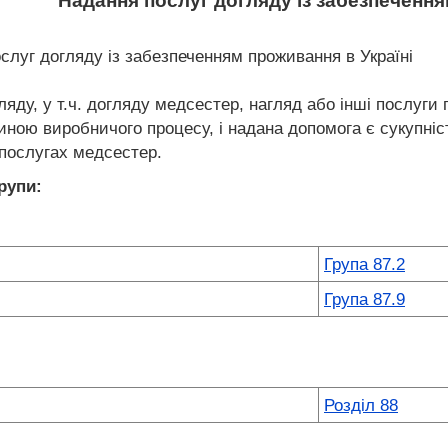
Надання послуг догляду із забезпеченн
слуг догляду із забезпеченням проживання в Україні
яду, у т.ч. догляду медсестер, нагляд або інші послуги 
ною виробничого процесу, і надана допомога є сукупніст
послугах медсестер.
рупи:
Група 87.2
Група 87.9
Розділ 88