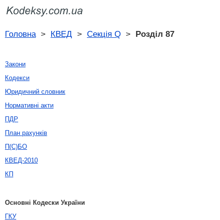
Головна
>
КВЕД
>
Секція Q
>
Розділ 87
Закони
Кодекси
Юридичний словник
Нормативні акти
ПДР
План рахунків
П(С)БО
КВЕД-2010
КП
Основні Кодески України
ГКУ