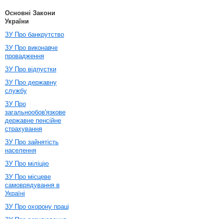
Основні Закони
України
ЗУ Про банкрутство
ЗУ Про виконавче
провадження
ЗУ Про відпустки
ЗУ Про державну
службу
ЗУ Про
загальнообов'язкове
державне пенсійне
страхування
ЗУ Про зайнятість
населення
ЗУ Про міліцію
ЗУ Про місцеве
самоврядування в
Україні
ЗУ Про охорону праці