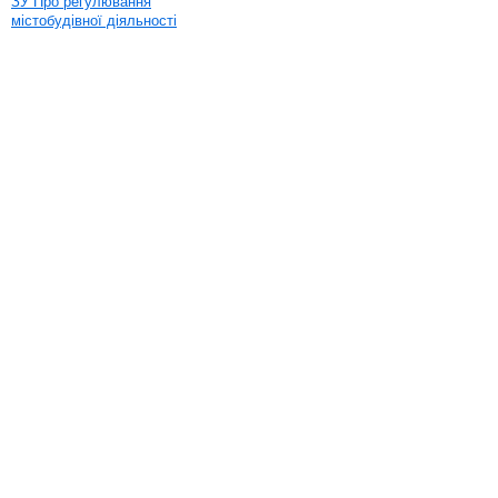
ЗУ Про регулювання
містобудівної діяльності