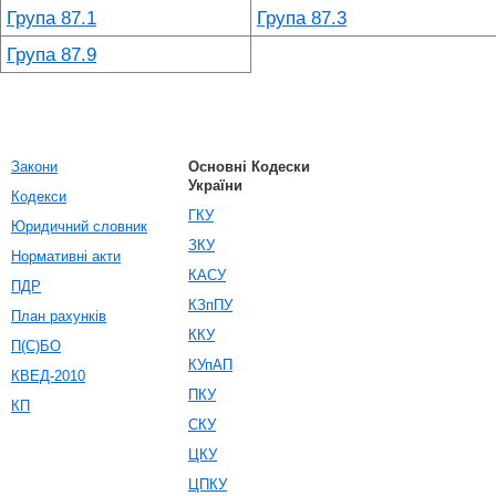
Група 87.1
Група 87.3
Група 87.9
Закони
Основні Кодески
України
Кодекси
ГКУ
Юридичний словник
ЗКУ
Нормативні акти
КАСУ
ПДР
КЗпПУ
План рахунків
ККУ
П(С)БО
КУпАП
КВЕД-2010
ПКУ
КП
СКУ
ЦКУ
ЦПКУ