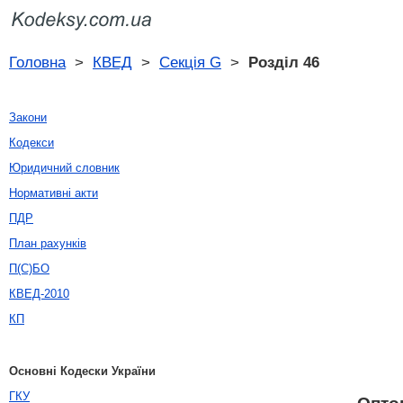
Головна
>
КВЕД
>
Секція G
>
Розділ 46
Закони
Кодекси
Юридичний словник
Нормативні акти
ПДР
План рахунків
П(С)БО
КВЕД-2010
КП
Основні Кодески України
ГКУ