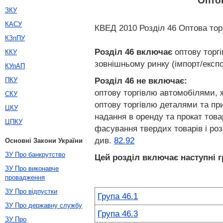
Опто
ЗКУ
КАСУ
КВЕД 2010 Розділ 46 Оптова торг
КЗпПУ
Розділ 46
включає
оптову торгі
ККУ
зовнішньому ринку (імпорт/експо
КУпАП
Розділ 46
не включає:
ПКУ
оптову торгівлю автомобілями,
СКУ
оптову торгівлю деталями та пр
ЦКУ
надання в оренду та прокат това
ЦПКУ
фасування твердих товарів і роз
див.
82.92
Основні Закони України
ЗУ Про банкрутство
Цей розділ включає наступні г
ЗУ Про виконавче
провадження
ЗУ Про відпустки
Група 46.1
ЗУ Про державну службу
Група 46.3
ЗУ Про