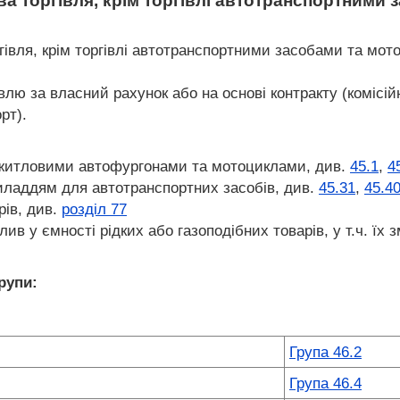
ва торгівля, крім торгівлі автотранспортними
івля, крім торгівлі автотранспортними засобами та мото
влю за власний рахунок або на основі контракту (комісійн
рт).
 житловими автофургонами та мотоциклами, див.
45.1
,
4
иладдям для автотранспортних засобів, див.
45.31
,
45.4
рів, див.
розділ 77
лив у ємності рідких або газоподібних товарів, у т.ч. їх
рупи:
Група 46.2
Група 46.4