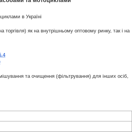
 засобами та мотоциклами
циклами в Україні
а торгівля) як на внутрішньому оптовому ринку, так і на
5.4
0
 змішування та очищення (фільтрування) для інших осіб,