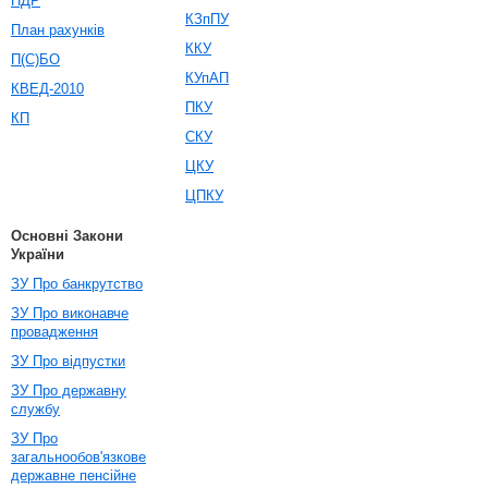
ПДР
КЗпПУ
План рахунків
ККУ
П(С)БО
КУпАП
КВЕД-2010
ПКУ
КП
СКУ
ЦКУ
ЦПКУ
Основні Закони
України
ЗУ Про банкрутство
ЗУ Про виконавче
провадження
ЗУ Про відпустки
ЗУ Про державну
службу
ЗУ Про
загальнообов'язкове
державне пенсійне