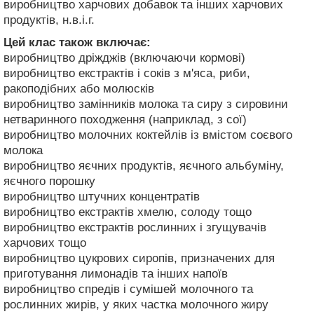
виробництво харчових добавок та інших харчових
продуктів, н.в.і.г.
Цей клас також включає:
виробництво дріжджів (включаючи кормові)
виробництво екстрактів і соків з м'яса, риби,
ракоподібних або молюсків
виробництво замінників молока та сиру з сировини
нетваринного походження (наприклад, з сої)
виробництво молочних коктейлів із вмістом соєвого
молока
виробництво яєчних продуктів, яєчного альбуміну,
яєчного порошку
виробництво штучних концентратів
виробництво екстрактів хмелю, солоду тощо
виробництво екстрактів рослинних і згущувачів
харчових тощо
виробництво цукрових сиропів, призначених для
приготування лимонадів та інших напоїв
виробництво спредів і сумішей молочного та
рослинних жирів, у яких частка молочного жиру