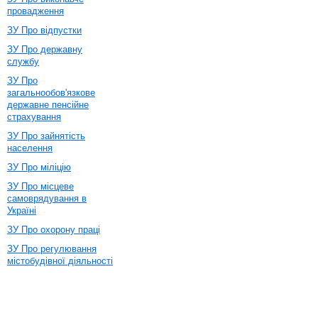
провадження
ЗУ Про відпустки
ЗУ Про державну
службу
ЗУ Про
загальнообов'язкове
державне пенсійне
страхування
ЗУ Про зайнятість
населення
ЗУ Про міліцію
ЗУ Про місцеве
самоврядування в
Україні
ЗУ Про охорону праці
ЗУ Про регулювання
містобудівної діяльності