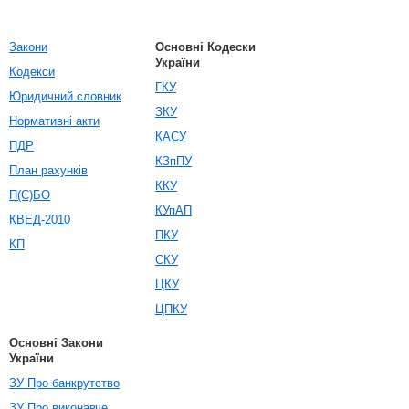
Закони
Основні Кодески
України
Кодекси
ГКУ
Юридичний словник
ЗКУ
Нормативні акти
КАСУ
ПДР
КЗпПУ
План рахунків
ККУ
П(С)БО
КУпАП
КВЕД-2010
ПКУ
КП
СКУ
ЦКУ
ЦПКУ
Основні Закони
України
ЗУ Про банкрутство
ЗУ Про виконавче