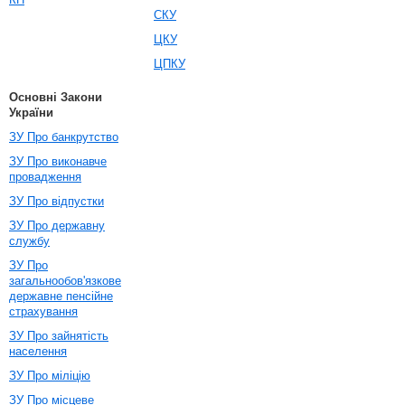
СКУ
ЦКУ
ЦПКУ
Основні Закони
України
ЗУ Про банкрутство
ЗУ Про виконавче
провадження
ЗУ Про відпустки
ЗУ Про державну
службу
ЗУ Про
загальнообов'язкове
державне пенсійне
страхування
ЗУ Про зайнятість
населення
ЗУ Про міліцію
ЗУ Про місцеве