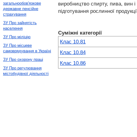
виробництво спирту, пива, вин і
загальнообов'язкове
державне пенсійне
підготування рослинної продукці
страхування
ЗУ Про зайнятість
населення
Суміжні категорії
ЗУ Про міліцію
Клас 10.81
ЗУ Про місцеве
самоврядування в Україні
Клас 10.84
ЗУ Про охорону праці
Клас 10.86
ЗУ Про регулювання
містобудівної діяльності