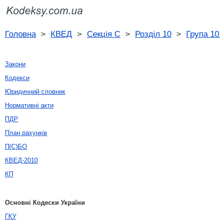
Головна
>
КВЕД
>
Секція C
>
Розділ 10
>
Група 10
Закони
Кодекси
Юридичний словник
Нормативні акти
ПДР
План рахунків
П(С)БО
КВЕД-2010
КП
Основні Кодески України
ГКУ