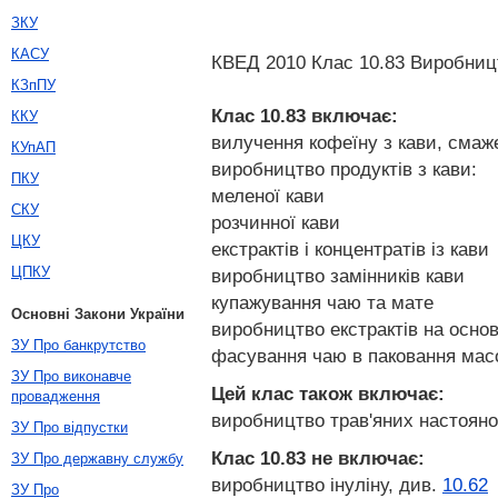
ЗКУ
КАСУ
КВЕД 2010 Клас 10.83 Виробницт
КЗпПУ
Клас 10.83
включає:
ККУ
вилучення кофеїну з кави, смаж
КУпАП
виробництво продуктів з кави:
ПКУ
меленої кави
СКУ
розчинної кави
ЦКУ
екстрактів і концентратів із кави
ЦПКУ
виробництво замінників кави
купажування чаю та мате
Основні Закони України
виробництво екстрактів на основ
ЗУ Про банкрутство
фасування чаю в паковання масою
ЗУ Про виконавче
Цей клас також включає:
провадження
виробництво трав'яних настояно
ЗУ Про відпустки
Клас 10.83
не включає:
ЗУ Про державну службу
виробництво інуліну, див.
10.62
ЗУ Про