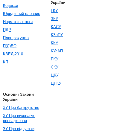
України
Кодекси
ГКУ
Юридичний словник
ЗКУ
Нормативні акти
КАСУ
ПДР
КЗпПУ
План рахунків
ККУ
П(С)БО
КУпАП
КВЕД-2010
ПКУ
КП
СКУ
ЦКУ
ЦПКУ
Основні Закони
України
ЗУ Про банкрутство
ЗУ Про виконавче
провадження
ЗУ Про відпустки