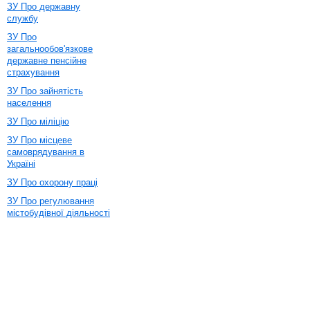
ЗУ Про державну
службу
ЗУ Про
загальнообов'язкове
державне пенсійне
страхування
ЗУ Про зайнятість
населення
ЗУ Про міліцію
ЗУ Про місцеве
самоврядування в
Україні
ЗУ Про охорону праці
ЗУ Про регулювання
містобудівної діяльності