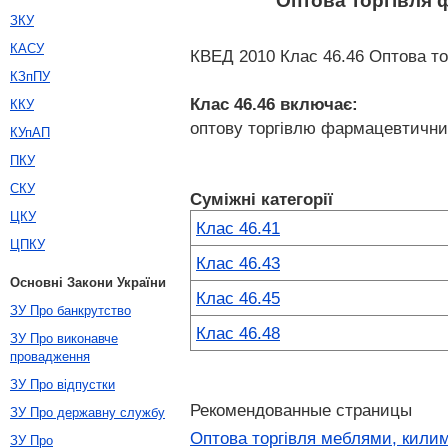
Оптова торгівля
ЗКУ
КАСУ
КВЕД 2010 Клас 46.46 Оптова т
КЗпПУ
Клас 46.46
включає:
ККУ
оптову торгівлю фармацевтичн
КУпАП
ПКУ
СКУ
Суміжні категорії
ЦКУ
Клас 46.41
ЦПКУ
Клас 46.43
Основні Закони України
Клас 46.45
ЗУ Про банкрутство
Клас 46.48
ЗУ Про виконавче
провадження
ЗУ Про відпустки
Рекомендованные страницы
ЗУ Про державну службу
Оптова торгівля меблями, кил
ЗУ Про