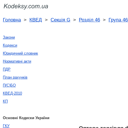
Головна
>
КВЕД
>
Секція G
>
Розділ 46
>
Група 46
Закони
Кодекси
Юридичний словник
Нормативні акти
ПДР
План рахунків
П(С)БО
КВЕД-2010
КП
Основні Кодески України
ГКУ