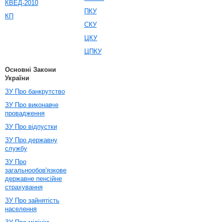
КВЕД-2010
ПКУ
КП
СКУ
ЦКУ
ЦПКУ
Основні Закони
України
ЗУ Про банкрутство
ЗУ Про виконавче
провадження
ЗУ Про відпустки
ЗУ Про державну
службу
ЗУ Про
загальнообов'язкове
державне пенсійне
страхування
ЗУ Про зайнятість
населення