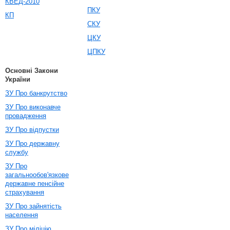
КВЕД-2010
ПКУ
КП
СКУ
ЦКУ
ЦПКУ
Основні Закони
України
ЗУ Про банкрутство
ЗУ Про виконавче
провадження
ЗУ Про відпустки
ЗУ Про державну
службу
ЗУ Про
загальнообов'язкове
державне пенсійне
страхування
ЗУ Про зайнятість
населення
ЗУ Про міліцію