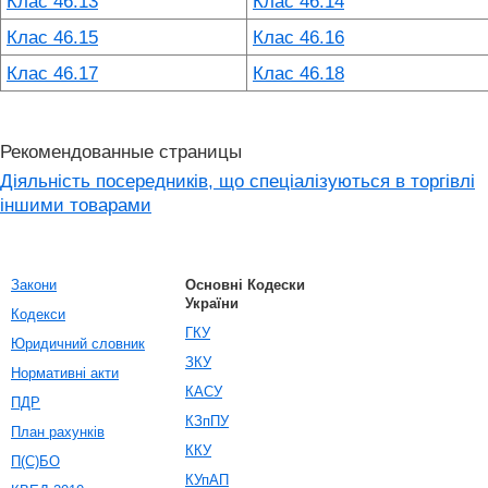
Клас 46.13
Клас 46.14
Клас 46.15
Клас 46.16
Клас 46.17
Клас 46.18
Рекомендованные страницы
Діяльність посередників, що спеціалізуються в торгівлі
іншими товарами
Закони
Основні Кодески
України
Кодекси
ГКУ
Юридичний словник
ЗКУ
Нормативні акти
КАСУ
ПДР
КЗпПУ
План рахунків
ККУ
П(С)БО
КУпАП