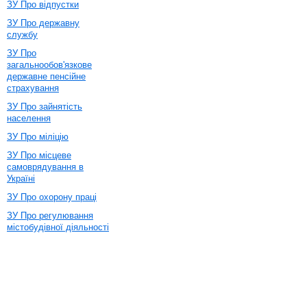
ЗУ Про відпустки
ЗУ Про державну
службу
ЗУ Про
загальнообов'язкове
державне пенсійне
страхування
ЗУ Про зайнятість
населення
ЗУ Про міліцію
ЗУ Про місцеве
самоврядування в
Україні
ЗУ Про охорону праці
ЗУ Про регулювання
містобудівної діяльності