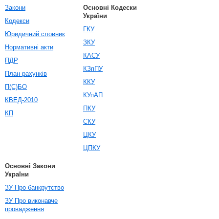
Закони
Основні Кодески
України
Кодекси
ГКУ
Юридичний словник
ЗКУ
Нормативні акти
КАСУ
ПДР
КЗпПУ
План рахунків
ККУ
П(С)БО
КУпАП
КВЕД-2010
ПКУ
КП
СКУ
ЦКУ
ЦПКУ
Основні Закони
України
ЗУ Про банкрутство
ЗУ Про виконавче
провадження