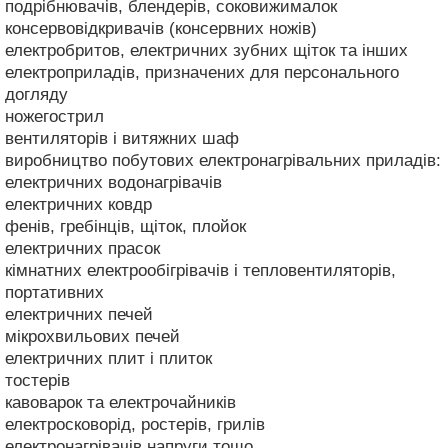
подрібнювачів, блендерів, соковижималок
консервовідкривачів (консервних ножів)
електробритов, електричних зубних щіток та інших
електроприладів, призначених для персонального
догляду
ножегострил
вентиляторів і витяжних шаф
виробництво побутових електронагрівальних приладів:
електричних водонагрівачів
електричних ковдр
фенів, гребінців, щіток, плойок
електричних прасок
кімнатних електрообігрівачів і тепловентиляторів,
портативних
електричних печей
мікрохвильових печей
електричних плит і плиток
тостерів
кавоварок та електрочайників
електросковорід, ростерів, грилів
електронагрівачів напруги тощо