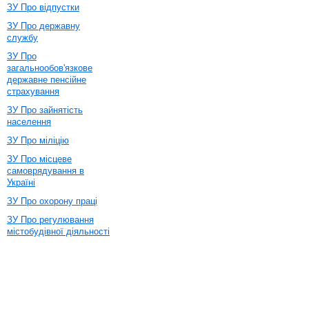
ЗУ Про відпустки
ЗУ Про державну
службу
ЗУ Про
загальнообов'язкове
державне пенсійне
страхування
ЗУ Про зайнятість
населення
ЗУ Про міліцію
ЗУ Про місцеве
самоврядування в
Україні
ЗУ Про охорону праці
ЗУ Про регулювання
містобудівної діяльності