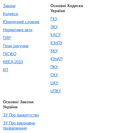
Закони
Основні Кодески
України
Кодекси
ГКУ
Юридичний словник
ЗКУ
Нормативні акти
КАСУ
ПДР
КЗпПУ
План рахунків
ККУ
П(С)БО
КУпАП
КВЕД-2010
ПКУ
КП
СКУ
ЦКУ
ЦПКУ
Основні Закони
України
ЗУ Про банкрутство
ЗУ Про виконавче
провадження