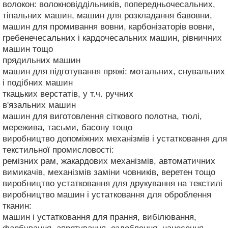
волокон: волокновіддільників, попередньочесальних,
тіпальних машин, машин для розкладання бавовни,
машин для промивання вовни, карбонізаторів вовни,
гребенечесальних і кардочесальних машин, рівничних
машин тощо
прядильних машин
машин для підготування пряжі: мотальних, снувальних
і подібних машин
ткацьких верстатів, у т.ч. ручних
в'язальних машин
машин для виготовлення сіткового полотна, тюлі,
мережива, тасьми, басону тощо
виробництво допоміжних механізмів і устатковання для
текстильної промисловості:
ремізних рам, жакардових механізмів, автоматичних
вимикачів, механізмів заміни човників, веретен тощо
виробництво устатковання для друкування на текстилі
виробництво машин і устатковання для оброблення
тканин:
машин і устатковання для прання, вибілювання,