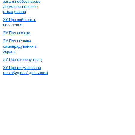
загальнообов'язкове
державне пенсійне
страхування
ЗУ Про зайнятість
населення
ЗУ Про міліцію
ЗУ Про місцеве
самоврядування в
Україні
ЗУ Про охорону праці
ЗУ Про регулювання
містобудівної діяльності