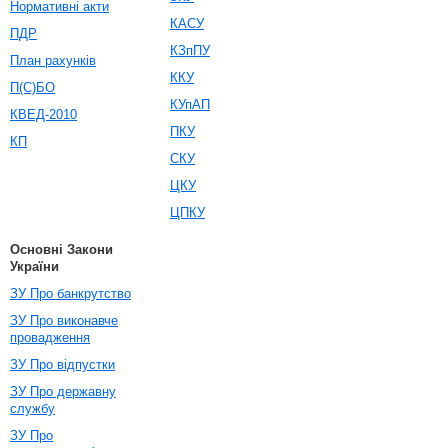
Нормативні акти
КАСУ
ПДР
КЗпПУ
План рахунків
ККУ
П(С)БО
КУпАП
КВЕД-2010
ПКУ
КП
СКУ
ЦКУ
ЦПКУ
Основні Закони
України
ЗУ Про банкрутство
ЗУ Про виконавче
провадження
ЗУ Про відпустки
ЗУ Про державну
службу
ЗУ Про