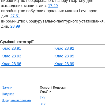
виробництво перфорованого паперу і картону для
жакардових машин, див.
17.29
виробництво побутових пральних машин і сушарок,
див.
27.51
виробництво брошурувально-палітурного устатковання,
див.
28.99
Суміжні категорії
Клас 28.91
Клас 28.92
Клас 28.93
Клас 28.95
Клас 28.96
Клас 28.99
Закони
Основні Кодески
України
Кодекси
ГКУ
Юридичний словник
ЗКУ