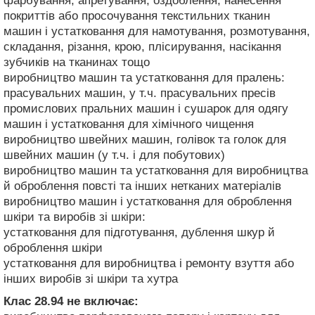
фарбування, апретування, оздоблення, нанесення
покриттів або просочування текстильних тканин
машин і устатковання для намотування, розмотування,
складання, різання, крою, плісирування, насікання
зубчиків на тканинах тощо
виробництво машин та устатковання для пралень:
прасувальних машин, у т.ч. прасувальних пресів
промислових пральних машин і сушарок для одягу
машин і устатковання для хімічного чищення
виробництво швейних машин, голівок та голок для
швейних машин (у т.ч. і для побутових)
виробництво машин та устатковання для виробництва
й оброблення повсті та інших нетканих матеріалів
виробництво машин і устатковання для оброблення
шкіри та виробів зі шкіри:
устатковання для підготування, дублення шкур й
оброблення шкіри
устатковання для виробництва і ремонту взуття або
інших виробів зі шкіри та хутра
Клас 28.94
не включає: