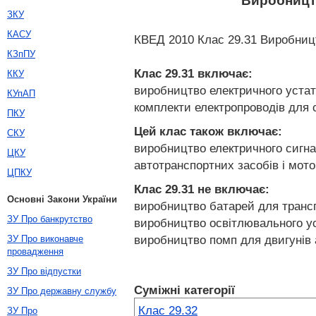
Виробництв
ЗКУ
КАСУ
КВЕД 2010 Клас 29.31 Виробницт
КЗпПУ
Клас 29.31
включає:
ККУ
виробництво електричного устатк
КУпАП
комплекти електропроводів для 
ПКУ
Цей клас також включає:
СКУ
виробництво електричного сигнал
ЦКУ
автотранспортних засобів і мото
ЦПКУ
Клас 29.31
не включає:
Основні Закони України
виробництво батарей для трансп
ЗУ Про банкрутство
виробництво освітлювального ус
виробництво помп для двигунів 
ЗУ Про виконавче
провадження
ЗУ Про відпустки
Суміжні категорії
ЗУ Про державну службу
Клас 29.32
ЗУ Про