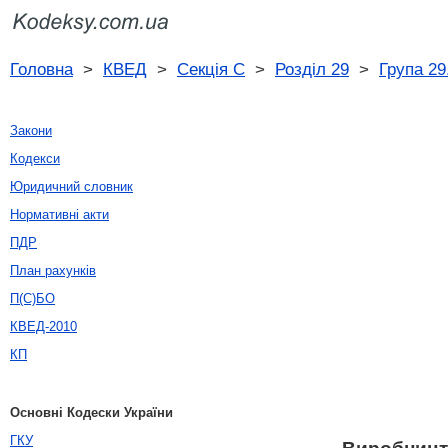
Головна
>
КВЕД
>
Секція C
>
Розділ 29
>
Група 29
Закони
Кодекси
Юридичний словник
Нормативні акти
ПДР
План рахунків
П(С)БО
КВЕД-2010
КП
Основні Кодески України
ГКУ