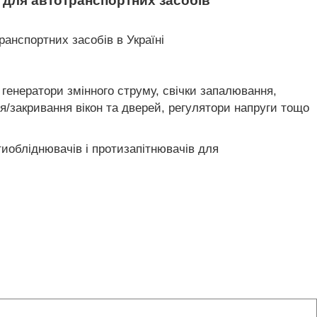
 для автотранспортних засобів
анспортних засобів в Україні
 генератори змінного струму, свічки запалювання,
/закривання вікон та дверей, регулятори напруги тощо
тиобліднювачів і протизапітнювачів для