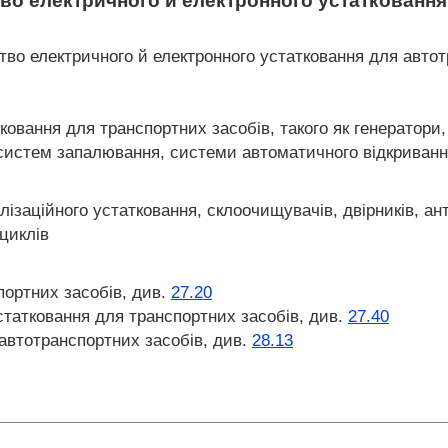
о електричного й електронного устатковання
во електричного й електронного устатковання для автотр
овання для транспортних засобів, такого як генератори,
систем запалювання, системи автоматичного відкривання
ізаційного устатковання, склоочищувачів, двірників, ан
циклів
ортних засобів, див.
27.20
татковання для транспортних засобів, див.
27.40
автотранспортних засобів, див.
28.13