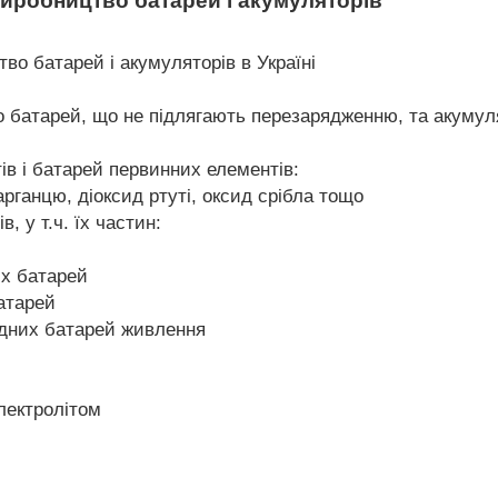
иробництво батарей і акумуляторів
во батарей і акумуляторів в Україні
о батарей, що не підлягають перезарядженню, та акуму
в і батарей первинних елементів:
арганцю, діоксид ртуті, оксид срібла тощо
 у т.ч. їх частин:
х батарей
атарей
идних батарей живлення
лектролітом