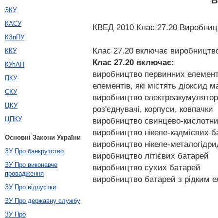
В
ЗКУ
КАСУ
КВЕД 2010 Клас 27.20 Виробницт
КЗпПУ
Клас 27.20 включає виробництв
ККУ
Клас 27.20
включає:
КУпАП
виробництво первинних елементі
ПКУ
елементів, які містять діоксид м
СКУ
виробництво електроакумуляторів,
ЦКУ
роз'єднувачі, корпуси, ковпачки
ЦПКУ
виробництво свинцево-кислотни
виробництво нікеле-кадмієвих б
Основні Закони України
виробництво нікеле-металогідр
ЗУ Про банкрутство
виробництво літієвих батарей
ЗУ Про виконавче
виробництво сухих батарей
провадження
виробництво батарей з рідким е
ЗУ Про відпустки
ЗУ Про державну службу
ЗУ Про