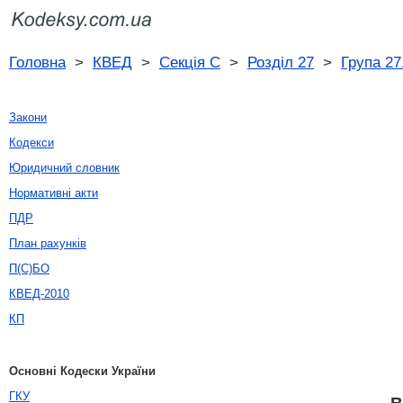
Головна
>
КВЕД
>
Секція C
>
Розділ 27
>
Група 27
Закони
Кодекси
Юридичний словник
Нормативні акти
ПДР
План рахунків
П(С)БО
КВЕД-2010
КП
Основні Кодески України
ГКУ