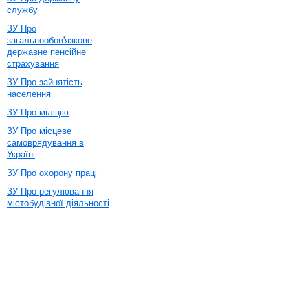
службу
ЗУ Про
загальнообов'язкове
державне пенсійне
страхування
ЗУ Про зайнятість
населення
ЗУ Про міліцію
ЗУ Про місцеве
самоврядування в
Україні
ЗУ Про охорону праці
ЗУ Про регулювання
містобудівної діяльності