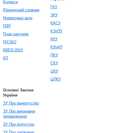
Кодекси
ГКУ
Юридичний словник
ЗКУ
Нормативні акти
КАСУ
ПДР
КЗпПУ
План рахунків
ККУ
П(С)БО
КУпАП
КВЕД-2010
ПКУ
КП
СКУ
ЦКУ
ЦПКУ
Основні Закони
України
ЗУ Про банкрутство
ЗУ Про виконавче
провадження
ЗУ Про відпустки
ЗУ Про державну