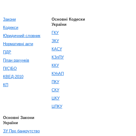
Закони
Основні Кодески
України
Кодекси
ГКУ
Юридичний словник
ЗКУ
Нормативні акти
КАСУ
ПДР
КЗпПУ
План рахунків
ККУ
П(С)БО
КУпАП
КВЕД-2010
ПКУ
КП
СКУ
ЦКУ
ЦПКУ
Основні Закони
України
ЗУ Про банкрутство