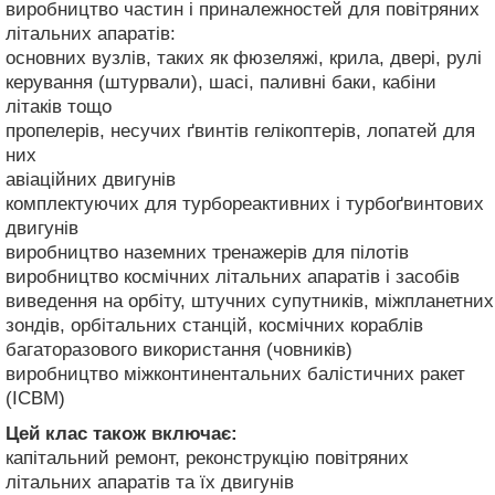
виробництво частин і приналежностей для повітряних
літальних апаратів:
основних вузлів, таких як фюзеляжі, крила, двері, рулі
керування (штурвали), шасі, паливні баки, кабіни
літаків тощо
пропелерів, несучих ґвинтів гелікоптерів, лопатей для
них
авіаційних двигунів
комплектуючих для турбореактивних і турбоґвинтових
двигунів
виробництво наземних тренажерів для пілотів
виробництво космічних літальних апаратів і засобів
виведення на орбіту, штучних супутників, міжпланетних
зондів, орбітальних станцій, космічних кораблів
багаторазового використання (човників)
виробництво міжконтинентальних балістичних ракет
(ICBM)
Цей клас також включає:
капітальний ремонт, реконструкцію повітряних
літальних апаратів та їх двигунів