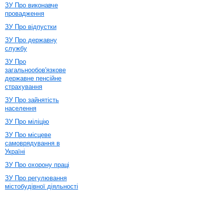
ЗУ Про виконавче
провадження
ЗУ Про відпустки
ЗУ Про державну
службу
ЗУ Про
загальнообов'язкове
державне пенсійне
страхування
ЗУ Про зайнятість
населення
ЗУ Про міліцію
ЗУ Про місцеве
самоврядування в
Україні
ЗУ Про охорону праці
ЗУ Про регулювання
містобудівної діяльності