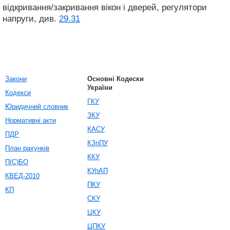
відкривання/закривання вікон і дверей, регулятори
напруги, див.
29.31
Закони
Основні Кодески
України
Кодекси
ГКУ
Юридичний словник
ЗКУ
Нормативні акти
КАСУ
ПДР
КЗпПУ
План рахунків
ККУ
П(С)БО
КУпАП
КВЕД-2010
ПКУ
КП
СКУ
ЦКУ
ЦПКУ