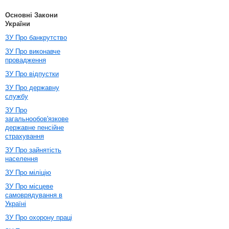
Основні Закони
України
ЗУ Про банкрутство
ЗУ Про виконавче
провадження
ЗУ Про відпустки
ЗУ Про державну
службу
ЗУ Про
загальнообов'язкове
державне пенсійне
страхування
ЗУ Про зайнятість
населення
ЗУ Про міліцію
ЗУ Про місцеве
самоврядування в
Україні
ЗУ Про охорону праці