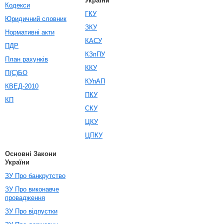
України
Кодекси
ГКУ
Юридичний словник
ЗКУ
Нормативні акти
КАСУ
ПДР
КЗпПУ
План рахунків
ККУ
П(С)БО
КУпАП
КВЕД-2010
ПКУ
КП
СКУ
ЦКУ
ЦПКУ
Основні Закони
України
ЗУ Про банкрутство
ЗУ Про виконавче
провадження
ЗУ Про відпустки