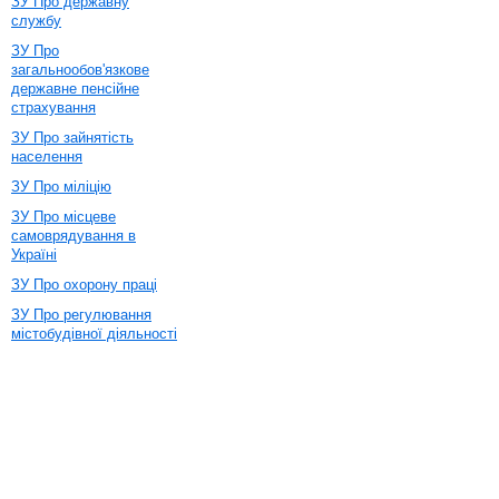
ЗУ Про державну
службу
ЗУ Про
загальнообов'язкове
державне пенсійне
страхування
ЗУ Про зайнятість
населення
ЗУ Про міліцію
ЗУ Про місцеве
самоврядування в
Україні
ЗУ Про охорону праці
ЗУ Про регулювання
містобудівної діяльності