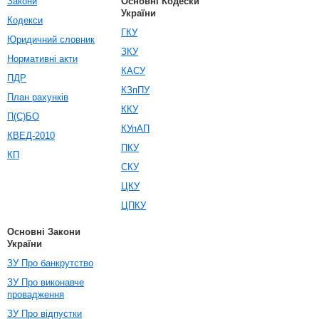
Закони
Основні Кодески
України
Кодекси
ГКУ
Юридичний словник
ЗКУ
Нормативні акти
КАСУ
ПДР
КЗпПУ
План рахунків
ККУ
П(С)БО
КУпАП
КВЕД-2010
ПКУ
КП
СКУ
ЦКУ
ЦПКУ
Основні Закони
України
ЗУ Про банкрутство
ЗУ Про виконавче
провадження
ЗУ Про відпустки