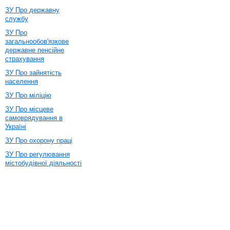
ЗУ Про державну
службу
ЗУ Про
загальнообов'язкове
державне пенсійне
страхування
ЗУ Про зайнятість
населення
ЗУ Про міліцію
ЗУ Про місцеве
самоврядування в
Україні
ЗУ Про охорону праці
ЗУ Про регулювання
містобудівної діяльності