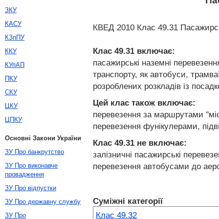
Па
ЗКУ
КАСУ
КВЕД 2010 Клас 49.31 Пасажирсь
КЗпПУ
Клас 49.31
включає:
ККУ
пасажирські наземні перевезенн
КУпАП
транспорту, як автобуси, трамва
ПКУ
розроблених розкладів із посадк
СКУ
Цей клас також включає:
ЦКУ
перевезення за маршрутами "міс
ЦПКУ
перевезення фунікулерами, підв
Основні Закони України
Клас 49.31
не включає:
ЗУ Про банкрутство
залізничні пасажирські перевез
перевезення автобусами до аеро
ЗУ Про виконавче
провадження
ЗУ Про відпустки
Суміжні категорії
ЗУ Про державну службу
Клас 49.32
ЗУ Про