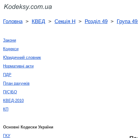
Головна
>
КВЕД
>
Секція H
>
Розділ 49
>
Група 49
Закони
Кодекси
Юридичний словник
Нормативні акти
ПДР
План рахунків
П(С)БО
КВЕД-2010
КП
Основні Кодески України
ГКУ