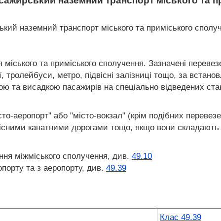
сажирський наземний транспорт міського та п
кий наземний транспорт міського та приміського сполуч
я міського та приміського сполучення. Зазначені перев
ї, тролейбуси, метро, підвісні залізниці тощо, за вста
ою та висадкою пасажирів на спеціально відведених ста
то-аеропорт" або "місто-вокзал" (крім подібних перевез
існими канатними дорогами тощо, якщо вони складають 
ення міжміського сполучення, див.
49.10
порту та з аеропорту, див.
49.39
Клас 49.39