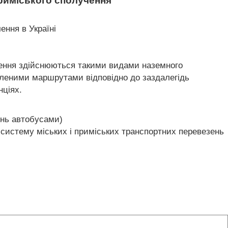
риміського сполучення
ення в Україні
езення здійснюються такими видами наземного
новленими маршрутами відповідно до заздалегідь
нціях.
ень автобусами)
систему міських і приміських транспортних перевезень