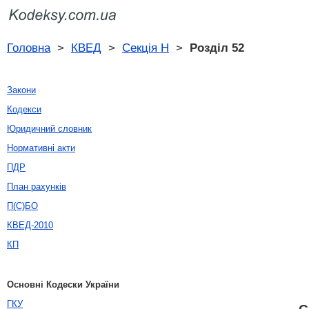
Головна
>
КВЕД
>
Секція H
>
Розділ 52
Закони
Кодекси
Юридичний словник
Нормативні акти
ПДР
План рахунків
П(С)БО
КВЕД-2010
КП
Основні Кодески України
ГКУ