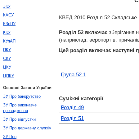
С
ЗКУ
КАСУ
КВЕД 2010 Розділ 52 Складське г
КЗпПУ
Розділ 52
включає
зберігання н
ККУ
(наприклад, аеропортів, причалів
КУпАП
Цей розділ включає наступні г
ПКУ
СКУ
ЦКУ
Група 52.1
ЦПКУ
Основні Закони України
ЗУ Про банкрутство
Суміжні категорії
ЗУ Про виконавче
Розділ 49
провадження
Розділ 51
ЗУ Про відпустки
ЗУ Про державну службу
ЗУ Про