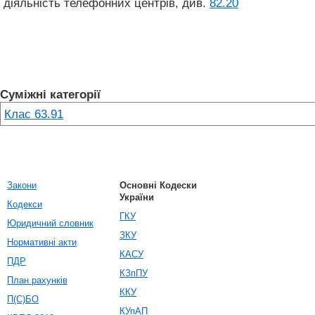
діяльність телефонних центрів, див.
82.20
Суміжні категорії
Клас 63.91
Закони
Основні Кодески
України
Кодекси
ГКУ
Юридичний словник
ЗКУ
Нормативні акти
КАСУ
ПДР
КЗпПУ
План рахунків
ККУ
П(С)БО
КУпАП