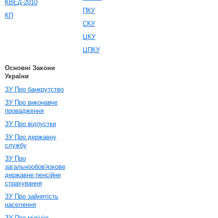
КВЕД-2010
ПКУ
КП
СКУ
ЦКУ
ЦПКУ
Основні Закони
України
ЗУ Про банкрутство
ЗУ Про виконавче
провадження
ЗУ Про відпустки
ЗУ Про державну
службу
ЗУ Про
загальнообов'язкове
державне пенсійне
страхування
ЗУ Про зайнятість
населення
ЗУ Про міліцію