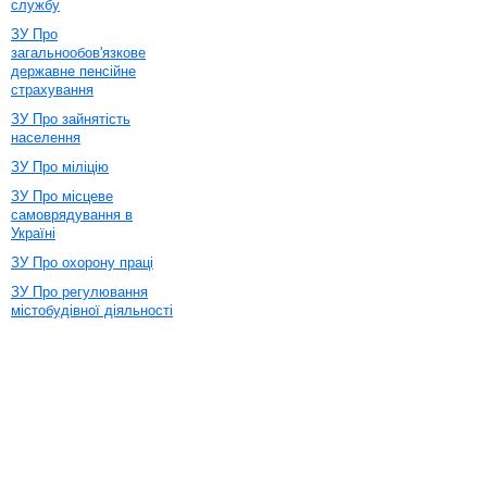
службу
ЗУ Про
загальнообов'язкове
державне пенсійне
страхування
ЗУ Про зайнятість
населення
ЗУ Про міліцію
ЗУ Про місцеве
самоврядування в
Україні
ЗУ Про охорону праці
ЗУ Про регулювання
містобудівної діяльності