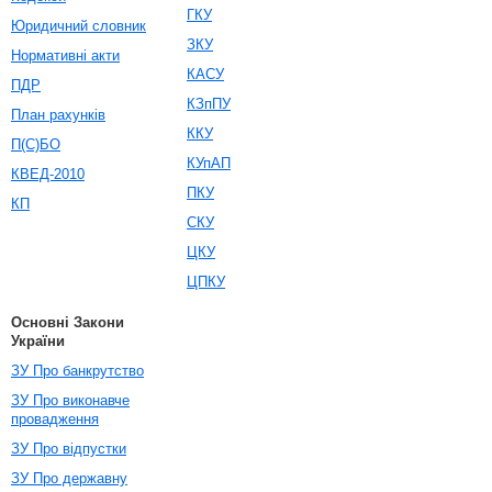
ГКУ
Юридичний словник
ЗКУ
Нормативні акти
КАСУ
ПДР
КЗпПУ
План рахунків
ККУ
П(С)БО
КУпАП
КВЕД-2010
ПКУ
КП
СКУ
ЦКУ
ЦПКУ
Основні Закони
України
ЗУ Про банкрутство
ЗУ Про виконавче
провадження
ЗУ Про відпустки
ЗУ Про державну