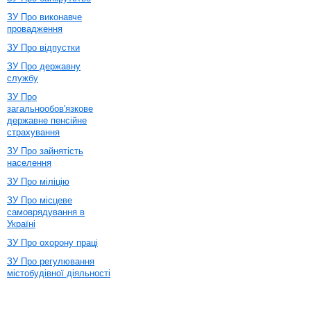
ЗУ Про виконавче
провадження
ЗУ Про відпустки
ЗУ Про державну
службу
ЗУ Про
загальнообов'язкове
державне пенсійне
страхування
ЗУ Про зайнятість
населення
ЗУ Про міліцію
ЗУ Про місцеве
самоврядування в
Україні
ЗУ Про охорону праці
ЗУ Про регулювання
містобудівної діяльності