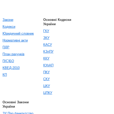
Закони
Основні Кодески
України
Кодекси
ГКУ
Юридичний словник
ЗКУ
Нормативні акти
КАСУ
ПДР
КЗпПУ
План рахунків
ККУ
П(С)БО
КУпАП
КВЕД-2010
ПКУ
КП
СКУ
ЦКУ
ЦПКУ
Основні Закони
України
ЗУ Про банкрутство