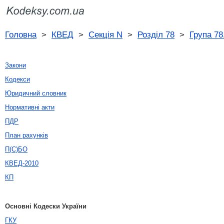
Головна
>
КВЕД
>
Секція N
>
Розділ 78
>
Група 78
Закони
Кодекси
Юридичний словник
Нормативні акти
ПДР
План рахунків
П(С)БО
КВЕД-2010
КП
Основні Кодески України
ГКУ