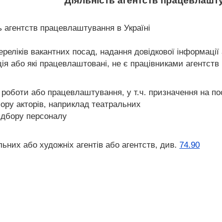
Діяльність агентств працевлашт
ь агентств працевлаштування в Україні
реліків вакантних посад, надання довідкової інформаці
ія або які працевлаштовані, не є працівниками агентст
 роботи або працевлаштування, у т.ч. призначення на п
дбору акторів, наприклад театральних
підбору персоналу
ьних або художніх агентів або агентств, див.
74.90