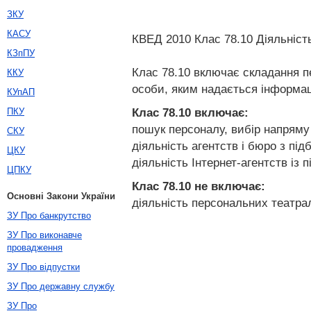
ЗКУ
КАСУ
КВЕД 2010 Клас 78.10 Діяльніст
КЗпПУ
Клас 78.10 включає складання пе
ККУ
особи, яким надається інформац
КУпАП
Клас 78.10
включає:
ПКУ
пошук персоналу, вибір напряму
СКУ
діяльність агентств і бюро з пі
ЦКУ
діяльність Інтернет-агентств із 
ЦПКУ
Клас 78.10
не включає:
Основні Закони України
діяльність персональних театрал
ЗУ Про банкрутство
ЗУ Про виконавче
провадження
ЗУ Про відпустки
ЗУ Про державну службу
ЗУ Про