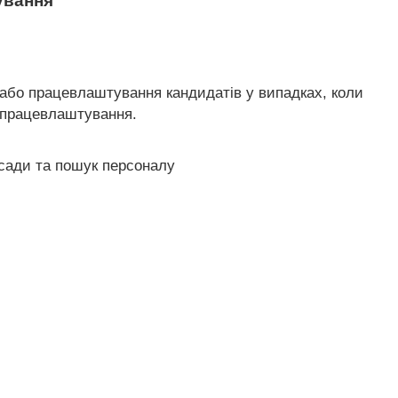
ування
ї або працевлаштування кандидатів у випадках, коли
в працевлаштування.
осади та пошук персоналу