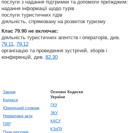
послуги з надання підтримки та допомоги приїжджим:
надання інформації щодо турів
послуги туристичних гідів
діяльність, спрямовану на розвиток туризму
Клас 79.90
не включає:
діяльність туристичних агентств і операторів, див.
79.11
,
79.12
організацію та проведення зустрічей, зборів і
конференцій, див.
82.30
Закони
Основні Кодески
України
Кодекси
ГКУ
Юридичний словник
ЗКУ
Нормативні акти
КАСУ
ПДР
КЗпПУ
План рахунків