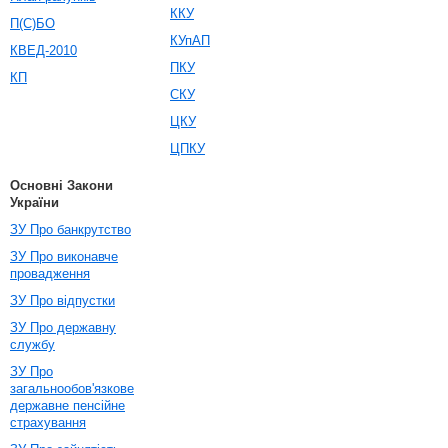
ККУ
П(С)БО
КУпАП
КВЕД-2010
ПКУ
КП
СКУ
ЦКУ
ЦПКУ
Основні Закони
України
ЗУ Про банкрутство
ЗУ Про виконавче
провадження
ЗУ Про відпустки
ЗУ Про державну
службу
ЗУ Про
загальнообов'язкове
державне пенсійне
страхування