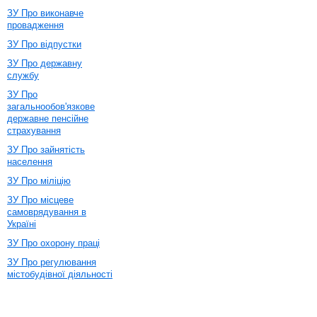
ЗУ Про виконавче
провадження
ЗУ Про відпустки
ЗУ Про державну
службу
ЗУ Про
загальнообов'язкове
державне пенсійне
страхування
ЗУ Про зайнятість
населення
ЗУ Про міліцію
ЗУ Про місцеве
самоврядування в
Україні
ЗУ Про охорону праці
ЗУ Про регулювання
містобудівної діяльності