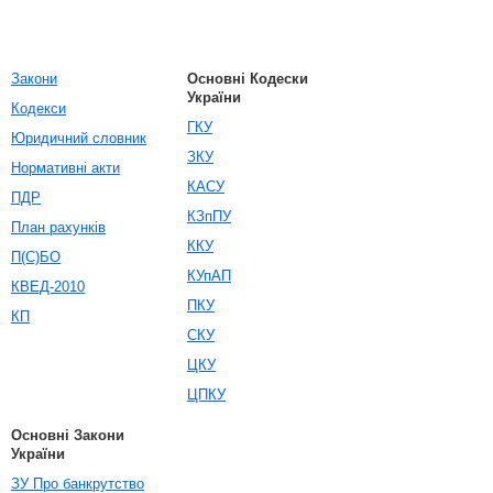
Закони
Основні Кодески
України
Кодекси
ГКУ
Юридичний словник
ЗКУ
Нормативні акти
КАСУ
ПДР
КЗпПУ
План рахунків
ККУ
П(С)БО
КУпАП
КВЕД-2010
ПКУ
КП
СКУ
ЦКУ
ЦПКУ
Основні Закони
України
ЗУ Про банкрутство