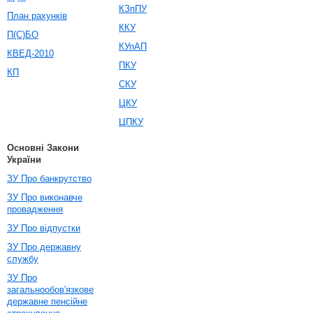
КЗпПУ
План рахунків
ККУ
П(С)БО
КУпАП
КВЕД-2010
ПКУ
КП
СКУ
ЦКУ
ЦПКУ
Основні Закони
України
ЗУ Про банкрутство
ЗУ Про виконавче
провадження
ЗУ Про відпустки
ЗУ Про державну
службу
ЗУ Про
загальнообов'язкове
державне пенсійне