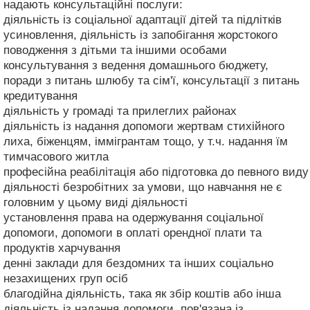
надають консультаційні послуги:
діяльність із соціальної адаптації дітей та підлітків
усиновлення, діяльність із запобігання жорстокого
поводження з дітьми та іншими особами
консультування з ведення домашнього бюджету,
поради з питань шлюбу та сім'ї, консультації з питань
кредитування
діяльність у громаді та прилеглих районах
діяльність із надання допомоги жертвам стихійного
лиха, біженцям, іммігрантам тощо, у т.ч. надання їм
тимчасового житла
професійна реабілітація або підготовка до певного виду
діяльності безробітних за умови, що навчання не є
головним у цьому виді діяльності
установлення права на одержування соціальної
допомоги, допомоги в оплаті орендної плати та
продуктів харчування
денні заклади для бездомних та інших соціально
незахищених груп осіб
благодійна діяльність, така як збір коштів або інша
діяльність із надання допомоги, пов'язана із