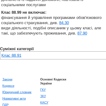
соціальними послугами
Клас 88.99
не включає:
фінансування й управління програмами обов'язкового
соціального страхування, див.
84.30
види діяльності, подібні описаним у цьому класі, але
такі, що забезпечують проживання, див.
87.90
Суміжні категорії
Клас 88.91
Закони
Основні Кодески
України
Кодекси
ГКУ
Юридичний словник
ЗКУ
Нормативні акти
КАСУ
ПДР