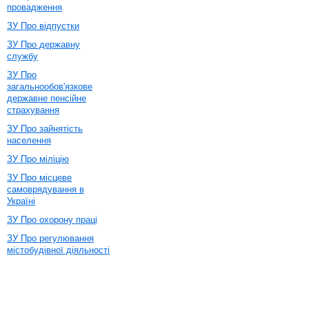
провадження
ЗУ Про відпустки
ЗУ Про державну
службу
ЗУ Про
загальнообов'язкове
державне пенсійне
страхування
ЗУ Про зайнятість
населення
ЗУ Про міліцію
ЗУ Про місцеве
самоврядування в
Україні
ЗУ Про охорону праці
ЗУ Про регулювання
містобудівної діяльності