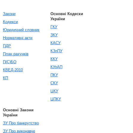
Закони
Основні Кодески
України
Кодекси
ГКУ
Юридичний словник
ЗКУ
Нормативні акти
КАСУ
ПДР
КЗпПУ
План рахунків
ККУ
П(С)БО
КУпАП
КВЕД-2010
ПКУ
КП
СКУ
ЦКУ
ЦПКУ
Основні Закони
України
ЗУ Про банкрутство
ЗУ Про виконавче