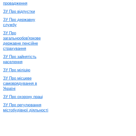
провадження
ЗУ Про відпустки
ЗУ Про державну
службу
ЗУ Про
загальнообов'язкове
державне пенсійне
страхування
ЗУ Про зайнятість
населення
ЗУ Про міліцію
ЗУ Про місцеве
самоврядування в
Україні
ЗУ Про охорону праці
ЗУ Про регулювання
містобудівної діяльності