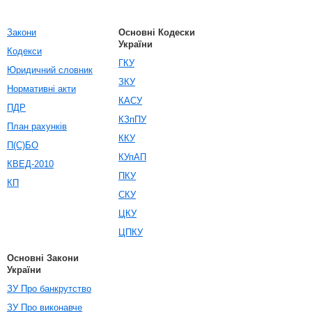
Закони
Основні Кодески
України
Кодекси
ГКУ
Юридичний словник
ЗКУ
Нормативні акти
КАСУ
ПДР
КЗпПУ
План рахунків
ККУ
П(С)БО
КУпАП
КВЕД-2010
ПКУ
КП
СКУ
ЦКУ
ЦПКУ
Основні Закони
України
ЗУ Про банкрутство
ЗУ Про виконавче