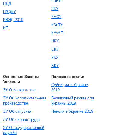
ГПКУ
ПДД
ЗКУ
П(С)БУ
КАСУ
КВЭД-2010
КЗоТУ
КП
КУоАП
НКУ
СКУ
УКУ
ХКУ
Основные Законы
Полезные статьи
Украины
Субсидия в Украине
ЗУ О банкротстве
2019
ЗУ Об исполнительном
Безвизовый режим для
производстве
Украины 2019
ЗУ Об отпусках
Пенсия в Украине 2019
ЗУ Об охране труда
ЗУ О государственной
службе