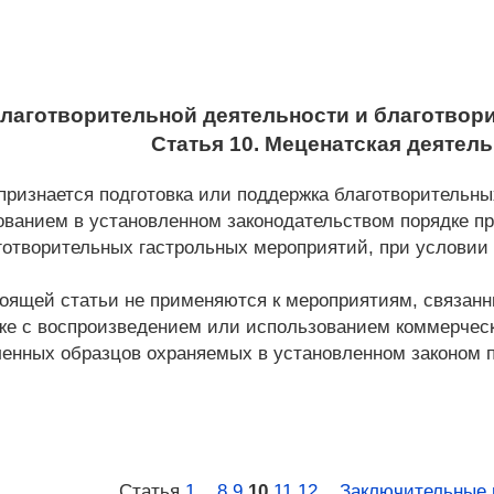
благотворительной деятельности и благотвор
Статья 10. Меценатская деятел
признается подготовка или поддержка благотворительны
ванием в установленном законодательством порядке пр
готворительных гастрольных мероприятий, при условии 
тоящей статьи не применяются к мероприятиям, связанн
кже с воспроизведением или использованием коммерчес
ленных образцов охраняемых в установленном законом п
Статья
1
...
8
9
10
11
12
...
Заключительные 