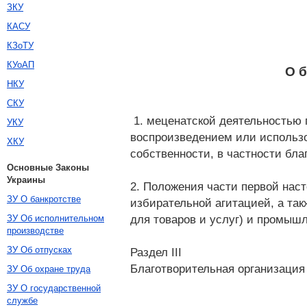
ЗКУ
КАСУ
КЗоТУ
КУоАП
О 
НКУ
СКУ
1. меценатской деятельностью 
УКУ
воспроизведением или использо
ХКУ
собственности, в частности бла
Основные Законы
Украины
2. Положения части первой нас
ЗУ О банкротстве
избирательной агитацией, а та
для товаров и услуг) и промыш
ЗУ Об исполнительном
производстве
ЗУ Об отпусках
Раздел III
Благотворительная организация
ЗУ Об охране труда
ЗУ О государственной
службе