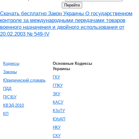
Скачать бесплатно Закон Украины О государственном
контроле за международными передачами товаров
военного назначения и двойного использования от
20.02.2003 № 549-IV
Кодексы
Основные Кодексы
Украины
Законы
ГКУ
Юридический словарь
ГПКУ
ПДД
ЗКУ
П(С)БУ
КАСУ
КВЭД-2010
КЗоТУ
КП
КУоАП
НКУ
СКУ